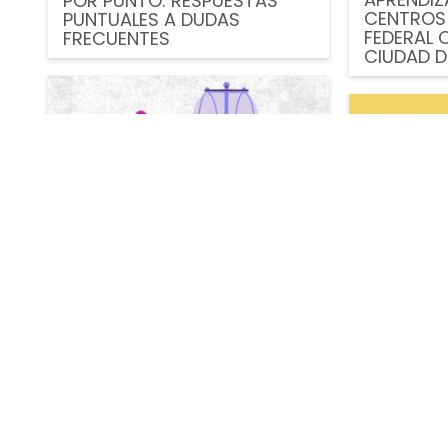
POR PUNTO: RESPUESTAS
CENTROS 
PUNTUALES A DUDAS
FEDERAL 
FRECUENTES
CIUDAD D
Derechos Laborales
,
Noticias
,
Publicacion
Publicaciones
ASESORÍA
BALANCE: AVANCES Y
PERSONAS
DESAFÍOS EN EL DERECHO AL
MOVILIDA
TRABAJO CON PERSPECTIVA
DE GÉNERO 2024-2030