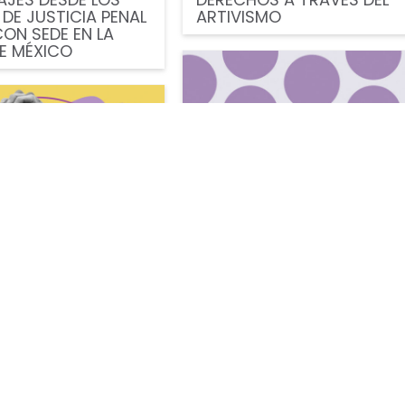
DE JUSTICIA PENAL
ARTIVISMO
CON SEDE EN LA
E MÉXICO
Derechos Laborales
,
Publicaciones
es
APUNTES SOBRE IGUALDAD
DE GÉNERO. ESTABILIDAD
 JURÍDICA PARA
LABORAL EN EL EMBARAZO
 EN SITUACIÓN DE
D