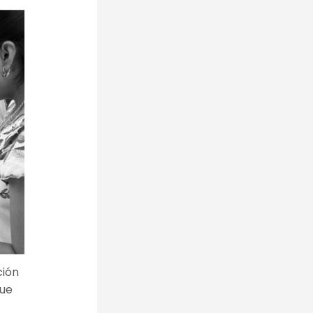
ción
que