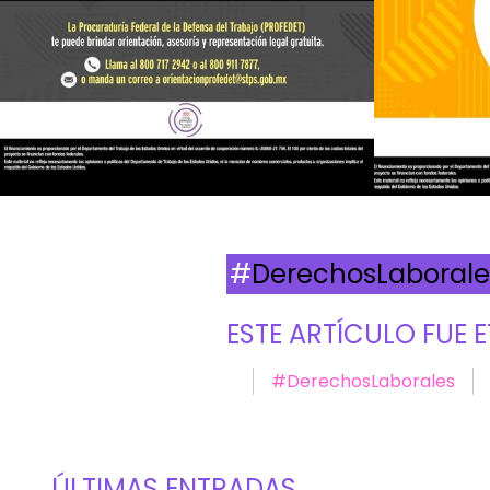
#
DerechosLaborale
ESTE ARTÍCULO FUE
#DerechosLaborales
ÚLTIMAS ENTRADAS